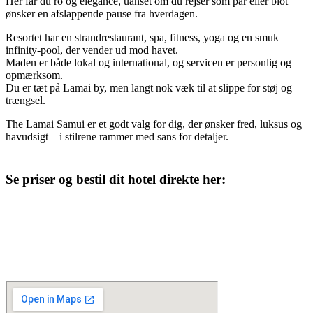
Her får du ro og elegance, uanset om du rejser som par eller blot
ønsker en afslappende pause fra hverdagen.
Resortet har en strandrestaurant, spa, fitness, yoga og en smuk
infinity-pool, der vender ud mod havet.
Maden er både lokal og international, og servicen er personlig og
opmærksom.
Du er tæt på Lamai by, men langt nok væk til at slippe for støj og
trængsel.
The Lamai Samui er et godt valg for dig, der ønsker fred, luksus og
havudsigt – i stilrene rammer med sans for detaljer.
Se priser og bestil dit hotel direkte her: