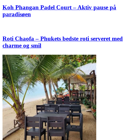
Koh Phangan Padel Court – Aktiv pause på
paradisøen
Roti Chaofa – Phukets bedste roti serveret med
charme og smil