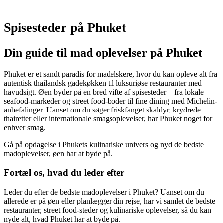
Spisesteder på Phuket
Din guide til mad oplevelser på Phuket
Phuket er et sandt paradis for madelskere, hvor du kan opleve alt fra
autentisk thailandsk gadekøkken til luksuriøse restauranter med
havudsigt. Øen byder på en bred vifte af spisesteder – fra lokale
seafood-markeder og street food-boder til fine dining med Michelin-
anbefalinger. Uanset om du søger friskfanget skaldyr, krydrede
thairetter eller internationale smagsoplevelser, har Phuket noget for
enhver smag.
Gå på opdagelse i Phukets kulinariske univers og nyd de bedste
madoplevelser, øen har at byde på.
Fortæl os, hvad du leder efter
Leder du efter de bedste madoplevelser i Phuket? Uanset om du
allerede er på øen eller planlægger din rejse, har vi samlet de bedste
restauranter, street food-steder og kulinariske oplevelser, så du kan
nyde alt, hvad Phuket har at byde på.