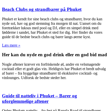
Beach Clubs og strandbarer på Phuket
Phuket er kendt for sine beach clubs og strandbarer, hvor du kan
nyde sol, hav og god stemning fra morgen til nat. Uanset om du
foretrækker luksus med pool og DJ, eller en simpel drink med
fødderne i sandet, har Phuket et sted for dig. Her finder du vores
guide til de bedste beach clubs og barer langs øerne kyst.
Læs mere »
Her kan du nyde en god drink eller en god bid mad
Nogle aftener kræver en forfriskende øl, andre en velsmagende
cocktail eller et godt glas vin. Heldigvis har Phuket et bredt udvalg
af barer – fra hyggelige strandbarer til eksklusive cocktail- og
vinlounges. Udforsk de bedste steder her.
Guide til natteliv i Phuket – Barer og
uforglemmelige aftener
Oplev Phukets natteliv – fra fest på Bangla Road til strandbarer,