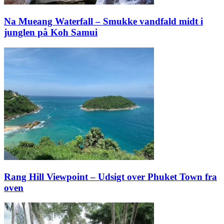
Na Mueang Waterfall – Smukke vandfald midt i
junglen på Koh Samui
Rang Hill Viewpoint – Udsigt over Phuket Town fra
oven