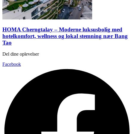
HOMA Cherngtalay – Moderne luksusbolig med
hotelkomfort, wellness og lokal stemning nær Bang
Tao
Del dine oplevelser
Facebook