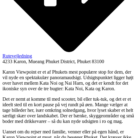
Rutevejledning
4233 Karon, Mueang Phuket District, Phuket 83100
Karon Viewpoint er et af Phukets mest populære stop for dem, der
vil nyde en spektakulær panoramaudsigt. Udsigtspunktet ligger højt
over havet mellem Kata Noi og Nai Harn, og det er kendt for det
ikoniske syn over de tre bugter: Kata Noi, Kata og Karon.
Det er nemt at komme til med scooter, bil eller tuk-tuk, og det er et
ideelt sted til en kort pause på vej rundt på øen. Mange vælger at
tage billeder her, især omkring solnedgang, hvor lyset skaber et helt
særligt skær over landskabet. Der er bænke, skyggeområder og små
boder med drikkevarer – så du kan nyde udsigten i ro og mag.
Uanset om du rejser med familie, venner eller på egen hånd, er
Karon Viewpoint et must, når du besøger Phuket. Det kræver ikke