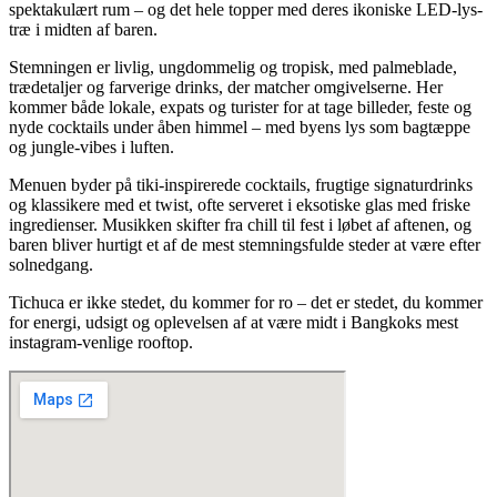
spektakulært rum – og det hele topper med deres ikoniske LED-lys-
træ i midten af baren.
Stemningen er livlig, ungdommelig og tropisk, med palmeblade,
trædetaljer og farverige drinks, der matcher omgivelserne. Her
kommer både lokale, expats og turister for at tage billeder, feste og
nyde cocktails under åben himmel – med byens lys som bagtæppe
og jungle-vibes i luften.
Menuen byder på tiki-inspirerede cocktails, frugtige signaturdrinks
og klassikere med et twist, ofte serveret i eksotiske glas med friske
ingredienser. Musikken skifter fra chill til fest i løbet af aftenen, og
baren bliver hurtigt et af de mest stemningsfulde steder at være efter
solnedgang.
Tichuca er ikke stedet, du kommer for ro – det er stedet, du kommer
for energi, udsigt og oplevelsen af at være midt i Bangkoks mest
instagram-venlige rooftop.