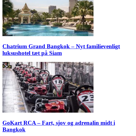
Chatrium Grand Bangkok – Nyt familievenligt
luksushotel tæt på Siam
GoKart RCA – Fart, sjov og adrenalin midt i
Bangkok