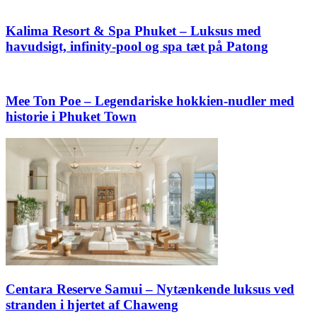
Kalima Resort & Spa Phuket – Luksus med
havudsigt, infinity-pool og spa tæt på Patong
Mee Ton Poe – Legendariske hokkien-nudler med
historie i Phuket Town
Centara Reserve Samui – Nytænkende luksus ved
stranden i hjertet af Chaweng