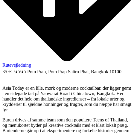
Rutevejledning
35 ซ. นานา Pom Prap, Pom Prap Sattru Phai, Bangkok 10100
Asia Today er en lille, mørk og moderne cocktailbar, der ligger gemt
i en sidegade tæt på Yaowarat Road i Chinatown, Bangkok. Her
handler det hele om thailandske ingredienser – fra lokale urter og
krydderier til sjældne honninger og frugter, som du næppe har smagt
før.
Baren drives af samme team som den populære Teens of Thailand,
og menukortet byder på kreative cocktails med et klart lokalt præg.
Bartenderne går op i at eksperimentere og fortælle historier gennem