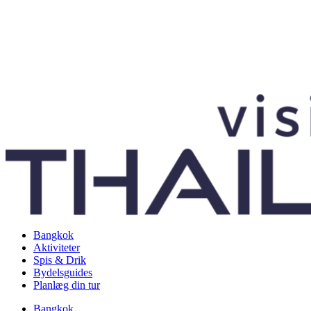
Bangkok
Aktiviteter
Spis & Drik
Bydelsguides
Planlæg din tur
Bangkok