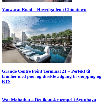
Yaowarat Road – Hovedgaden i Chinatown
Grande Centre Point Terminal 21 – Perfekt til
familier med pool og direkte adgang til shopping og
BTS
Wat Mahathat – Det ikoniske tempel i Ayutthaya