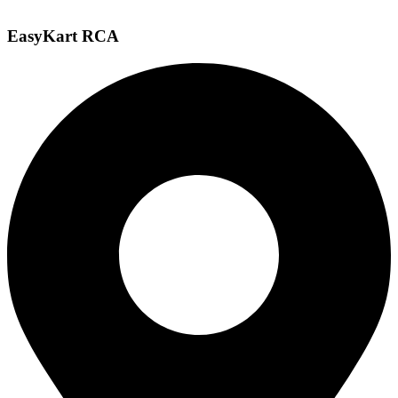
EasyKart RCA