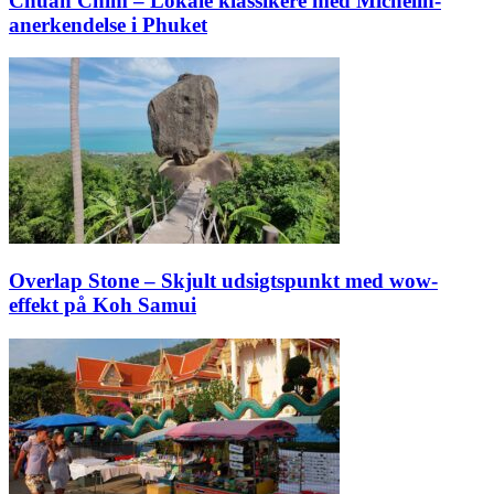
Chuan Chim – Lokale klassikere med Michelin-
anerkendelse i Phuket
Overlap Stone – Skjult udsigtspunkt med wow-
effekt på Koh Samui