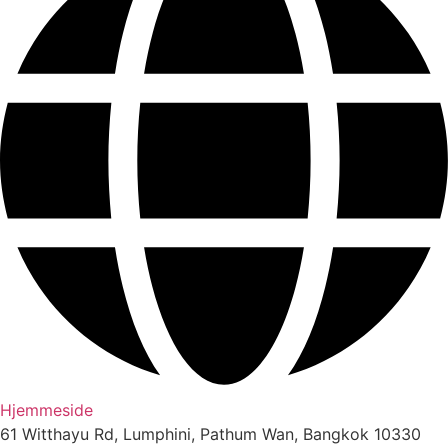
Hjemmeside
61 Witthayu Rd, Lumphini, Pathum Wan, Bangkok 10330