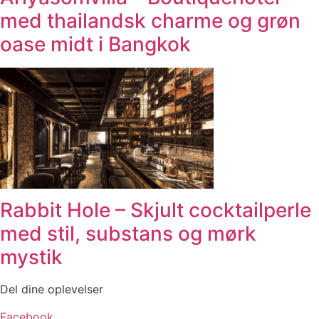
med thailandsk charme og grøn
oase midt i Bangkok
Rabbit Hole – Skjult cocktailperle
med stil, substans og mørk
mystik
Del dine oplevelser
Facebook