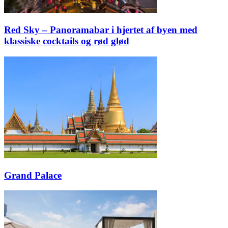
Red Sky – Panoramabar i hjertet af byen med
klassiske cocktails og rød glød
Grand Palace