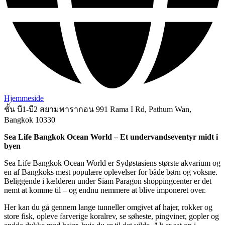
Hjemmeside
ชั้น บี1-บี2 สยามพารากอน 991 Rama I Rd, Pathum Wan,
Bangkok 10330
Sea Life Bangkok Ocean World – Et undervandseventyr midt i
byen
Sea Life Bangkok Ocean World er Sydøstasiens største akvarium og
en af Bangkoks mest populære oplevelser for både børn og voksne.
Beliggende i kælderen under Siam Paragon shoppingcenter er det
nemt at komme til – og endnu nemmere at blive imponeret over.
Her kan du gå gennem lange tunneller omgivet af hajer, rokker og
store fisk, opleve farverige koralrev, se søheste, pingviner, gopler og