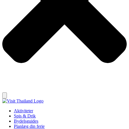
Aktiviteter
Spis & Drik
Bydelsguides
Planlæg din ferie