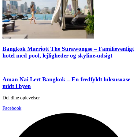
Bangkok Marriott The Surawongse – Familievenligt
hotel med pool, lejligheder og skyline-udsigt
Aman Nai Lert Bangkok – En fredfyldt luksusoase
midt i byen
Del dine oplevelser
Facebook