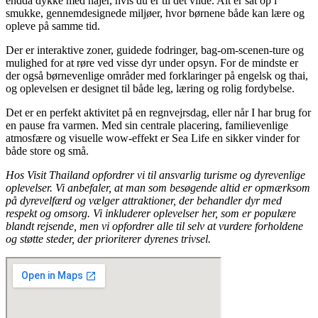
endda dykke med hajer, hvis du er til det vilde. Alt er sat op i
smukke, gennemdesignede miljøer, hvor børnene både kan lære og
opleve på samme tid.
Der er interaktive zoner, guidede fodringer, bag-om-scenen-ture og
mulighed for at røre ved visse dyr under opsyn. For de mindste er
der også børnevenlige områder med forklaringer på engelsk og thai,
og oplevelsen er designet til både leg, læring og rolig fordybelse.
Det er en perfekt aktivitet på en regnvejrsdag, eller når I har brug for
en pause fra varmen. Med sin centrale placering, familievenlige
atmosfære og visuelle wow-effekt er Sea Life en sikker vinder for
både store og små.
Hos Visit Thailand opfordrer vi til ansvarlig turisme og dyrevenlige
oplevelser. Vi anbefaler, at man som besøgende altid er opmærksom
på dyrevelfærd og vælger attraktioner, der behandler dyr med
respekt og omsorg. Vi inkluderer oplevelser her, som er populære
blandt rejsende, men vi opfordrer alle til selv at vurdere forholdene
og støtte steder, der prioriterer dyrenes trivsel.