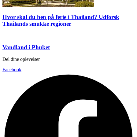
Hvor skal du hen på ferie i Thailand? Udforsk
Thailands smukke regioner
Vandland i Phuket
Del dine oplevelser
Facebook