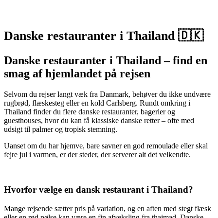
Danske restauranter i Thailand 🇩🇰
Danske restauranter i Thailand – find en
smag af hjemlandet på rejsen
Selvom du rejser langt væk fra Danmark, behøver du ikke undvære
rugbrød, flæskesteg eller en kold Carlsberg. Rundt omkring i
Thailand finder du flere danske restauranter, bagerier og
guesthouses, hvor du kan få klassiske danske retter – ofte med
udsigt til palmer og tropisk stemning.
Uanset om du har hjemve, bare savner en god remoulade eller skal
fejre jul i varmen, er der steder, der serverer alt det velkendte.
Hvorfor vælge en dansk restaurant i Thailand?
Mange rejsende sætter pris på variation, og en aften med stegt flæsk
eller en rød pølse kan være en fin afveksling fra thaimad. Danske