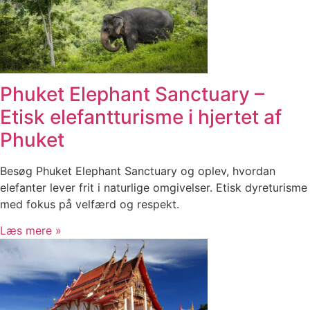
Phuket Elephant Sanctuary –
Etisk elefantturisme i hjertet af
Phuket
Besøg Phuket Elephant Sanctuary og oplev, hvordan
elefanter lever frit i naturlige omgivelser. Etisk dyreturisme
med fokus på velfærd og respekt.
Læs mere »