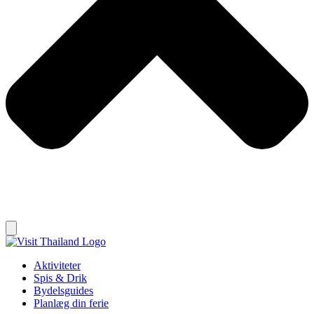
Aktiviteter
Spis & Drik
Bydelsguides
Planlæg din ferie