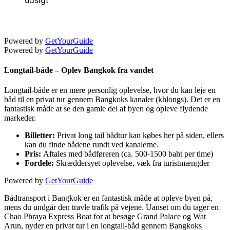
udsigt
Powered by
GetYourGuide
Powered by
GetYourGuide
Longtail-både – Oplev Bangkok fra vandet
Longtail-både er en mere personlig oplevelse, hvor du kan leje en
båd til en privat tur gennem Bangkoks kanaler (khlongs). Det er en
fantastisk måde at se den gamle del af byen og opleve flydende
markeder.
Billetter:
Privat long tail bådtur kan købes her på siden, ellers
kan du finde bådene rundt ved kanalerne.
Pris:
Aftales med bådføreren (ca. 500-1500 baht per time)
Fordele:
Skræddersyet oplevelse, væk fra turistmængder
Powered by
GetYourGuide
Bådtransport i Bangkok er en fantastisk måde at opleve byen på,
mens du undgår den travle trafik på vejene. Uanset om du tager en
Chao Phraya Express Boat for at besøge Grand Palace og Wat
Arun, nyder en privat tur i en longtail-båd gennem Bangkoks