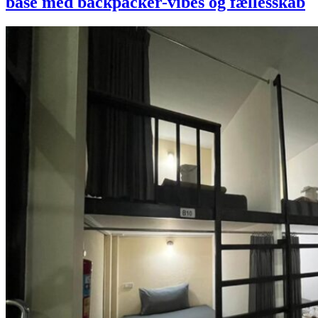
base med backpacker-vibes og fællesskab