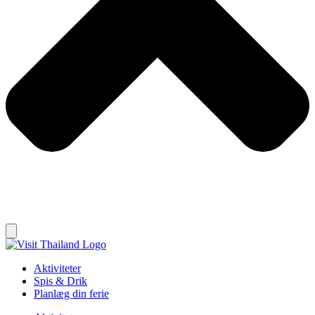
Aktiviteter
Spis & Drik
Planlæg din ferie