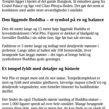
Templet ligger i hjertet af det gamle Bangkok, få minutters gang fra
Grand Palace og lige ved Chao Phraya-floden. Det gør det nemt at
kombinere med andre store seværdigheder i området.
Den liggende Buddha – et symbol på ro og balance
Den 46 meter lange og 15 meter høje liggende Buddha er
hovedattraktionen i Wat Pho. Figuren er dækket af bladguld og
forestiller Buddha i sin sidste fase, lige før han når nirvana.
Fødderne er 5 meter lange og indlagt med detaljerede mønstre i
perlemor. Langs siden af hallen står 108 bronzeskåle, hvor
besøgende kan lægge mønter – det siges at bringe held og
symboliserer Buddhas gode gerninger.
Et tempel fyldt med detaljer og historie
Wat Pho er meget mere end én stor statue. Tempelkomplekset er
stort og fyldt med smukke gårdhaver, farverige stupaer (chedi’er) og
detaljerede vægmalerier, som fortæller historier fra buddhistiske
skrifter.
Her finder du også Thailands største samling af Buddha-statuer –
over 1.000 figurer spredt ud over hele området. Mange besøgende
overser disse dele, men det er netop her, du kan finde ro og plads til