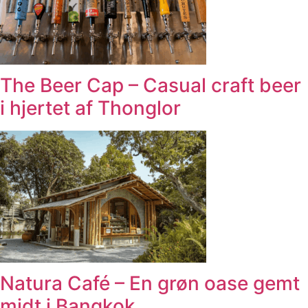
The Beer Cap – Casual craft beer
i hjertet af Thonglor
Natura Café – En grøn oase gemt
midt i Bangkok