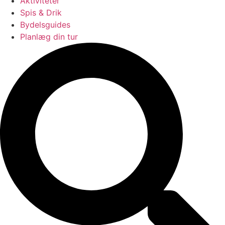
Aktiviteter
Spis & Drik
Bydelsguides
Planlæg din tur