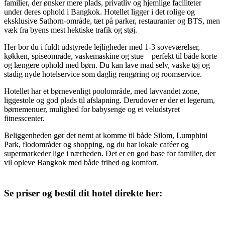
familier, der ønsker mere plads, privatliv og hjemlige faciliteter
under deres ophold i Bangkok. Hotellet ligger i det rolige og
eksklusive Sathorn-område, tæt på parker, restauranter og BTS, men
væk fra byens mest hektiske trafik og støj.
Her bor du i fuldt udstyrede lejligheder med 1-3 soveværelser,
køkken, spiseområde, vaskemaskine og stue – perfekt til både korte
og længere ophold med børn. Du kan lave mad selv, vaske tøj og
stadig nyde hotelservice som daglig rengøring og roomservice.
Hotellet har et børnevenligt poolområde, med lavvandet zone,
liggestole og god plads til afslapning. Derudover er der et legerum,
børnemenuer, mulighed for babysenge og et veludstyret
fitnesscenter.
Beliggenheden gør det nemt at komme til både Silom, Lumphini
Park, flodområder og shopping, og du har lokale caféer og
supermarkeder lige i nærheden. Det er en god base for familier, der
vil opleve Bangkok med både frihed og komfort.
Se priser og bestil dit hotel direkte her: