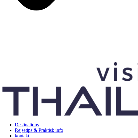
Destinations
Rejsetips & Praktisk info
kontakt