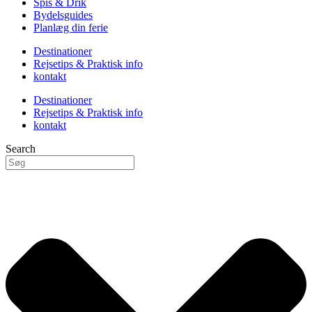
Spis & Drik
Bydelsguides
Planlæg din ferie
Destinationer
Rejsetips & Praktisk info
kontakt
Destinationer
Rejsetips & Praktisk info
kontakt
Search