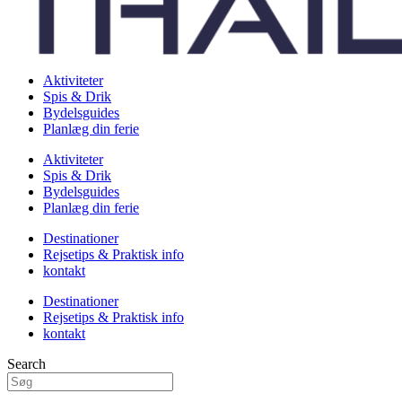
Aktiviteter
Spis & Drik
Bydelsguides
Planlæg din ferie
Aktiviteter
Spis & Drik
Bydelsguides
Planlæg din ferie
Destinationer
Rejsetips & Praktisk info
kontakt
Destinationer
Rejsetips & Praktisk info
kontakt
Search