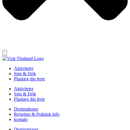
Aktiviteter
Spis & Drik
Planlæg din ferie
Aktiviteter
Spis & Drik
Planlæg din ferie
Destinationer
Rejsetips & Praktisk info
kontakt
Destinationer