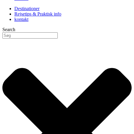
Destinationer
Rejsetips & Praktisk info
kontakt
Search