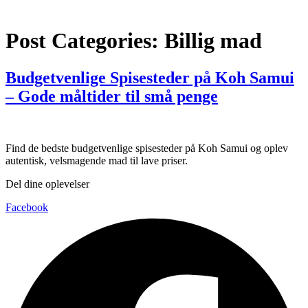
Post Categories:
Billig mad
Budgetvenlige Spisesteder på Koh Samui
– Gode måltider til små penge
Find de bedste budgetvenlige spisesteder på Koh Samui og oplev
autentisk, velsmagende mad til lave priser.
Del dine oplevelser
Facebook