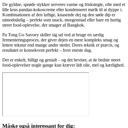
De gyldne, sprøde stykker serveres varme og friskstegte, ofte med et
lille krus pandan-kokoscreme eller kondenseret mælk til at dyppe i.
Kombinationen af den luftige, knasende dej og den søde dip er
uimodståelig – perfekt som snack, morgenmad eller bare en hurtig
street food-oplevelse, der smager af Bangkok.
Pa Tong Go Savoey skiller sig ud ved at bruge en særlig
fermenteringsproces, der giver dejen en mere kompleks smag og
lettere tekstur end mange andre steder. Deres teknik er præcis, og
resultatet er konsekvent perfekt – hver eneste dag.
Det er enkelt, billigt og genialt – og det beviser, at de bedste street
food-oplevelser nogle gange kun kræver lidt olie, mel og kærlighed.
Måske også interessant for dig: