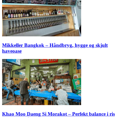
Mikkeller Bangkok – Håndbryg, hygge og skjult
haveoase
Khao Moo Daeng Si Morakot – Perfekt balance i ris