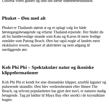
Udforsk vores guides og find din næste drømmedestination.
Phuket – Øen med alt
Phuket er Thailands største ø og et oplagt valg for både
førstegangsbesøgende og erfarne Thailand-rejsende. Her finder du
alt fra familievenlige strande som Kata og Karon til mere festlige
områder som Patong Beach. Øen har også nogle af landets mest
eksklusive resorts, masser af aktiviteter og nem adgang til
nærliggende øer.
Koh Phi Phi – Spektakulær natur og ikoniske
klippeformationer
Koh Phi Phi er kendt for sine dramatiske klipper, azurblå laguner og
pulserende strandliv. Øen blev verdensberømt efter filmen The
Beach, og selvom populariteten har gjort den travl, er naturen stadig
betagende. Tag på bådtur til Maya Bay eller snorkl i de krystalklare
bugter.