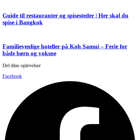
Guide til restauranter og spisesteder | Her skal du
spise i Bangkok
Familievenlige hoteller på Koh Samui – Ferie for
både børn og voksne
Del dine oplevelser
Facebook