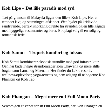
Koh Lipe – Det lille paradis mod syd
Tæt på grænsen til Malaysia ligger den lille ø Koh Lipe. Her er
tempoet lavt, og stemningen afslappet. Øen byder på kridhvide
sandstrande, perfekt snorkling direkte fra stranden og en lille gågade
med hyggelige restauranter og barer. Et oplagt valg til en rolig og
romantisk ferie.
Koh Samui – Tropisk komfort og luksus
Koh Samui kombinerer eksotisk strandliv med god infrastruktur.
Øen har både livlige strandområder som Chaweng og mere stille
bugter som Lamai og Maenam. Her finder du lækre resorts,
wellness-oplevelser, yoga-retreats og nem adgang til naboøerne Koh
Phangan og Koh Tao.
Koh Phangan – Meget mere end Full Moon Party
Selvom øen er kendt for sit Full Moon Party, har Koh Phangan en