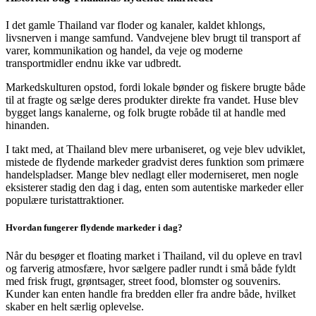
I det gamle Thailand var floder og kanaler, kaldet
khlongs
,
livsnerven i mange samfund. Vandvejene blev brugt til
transport af
varer, kommunikation og handel
, da veje og moderne
transportmidler endnu ikke var udbredt.
Markedskulturen opstod, fordi lokale bønder og fiskere brugte
både
til at fragte og sælge deres produkter direkte fra vandet
. Huse blev
bygget langs kanalerne, og folk brugte robåde til at handle med
hinanden.
I takt med, at Thailand blev mere urbaniseret, og veje blev udviklet,
mistede de flydende markeder gradvist deres funktion som primære
handelspladser. Mange blev nedlagt eller moderniseret, men
nogle
eksisterer stadig den dag i dag
, enten som autentiske markeder eller
populære turistattraktioner.
Hvordan fungerer flydende markeder i dag?
Når du besøger et floating market i Thailand, vil du opleve en
travl
og farverig atmosfære
, hvor sælgere padler rundt i små både fyldt
med
frisk frugt, grøntsager, street food, blomster og souvenirs
.
Kunder kan enten
handle fra bredden eller fra andre både
, hvilket
skaber en helt særlig oplevelse.