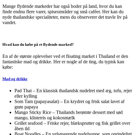
Mange flydende markeder har også
boder på land
, hvor du kan
finde endnu flere varer,
spiseområder og små caféer
. Her kan du
nyde
thailandske specialiteter
, mens du observerer det travle liv på
vandet.
Hvad kan du købe på et flydende marked?
En af de største oplevelser ved et floating market i Thailand er den
fantastiske mad og drikke
. Her er nogle af de ting, du typisk kan
købe:
Mad og drikke
Pad Thai – En klassisk thailandsk nudelret med æg, tofu, rejer
eller kylling
Som Tam (papayasalat) – En krydret og frisk salat lavet af
grøn papaya
Mango Sticky Rice – Thailands berømte dessert med sød
mango, klisterris og kokosmælk
Grillet seafood – Friske rejer, blæksprutter og fisk grillet over
åben ild
Boat Noodles – En velsmagende nudelsuppe, som oprindeligt