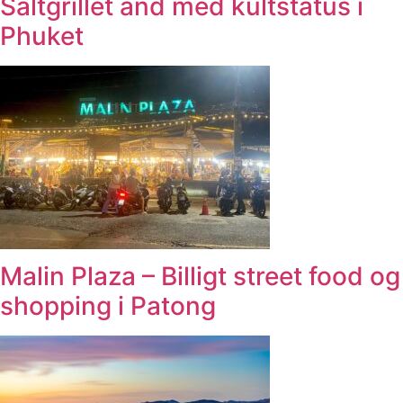
Saltgrillet and med kultstatus i
Phuket
Malin Plaza – Billigt street food og
shopping i Patong