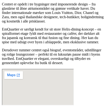
Centret er opdelt i tre bygninger med imponerende design – fra
glastårne til åbne atriumområder og grønne vertikale haver. Du
finder internationale mærker som Louis Vuitton, Dior, Chanel og
Zara, men også thailandske designere, tech-butikker, boligindretning
og kosmetik i alle prisklasser.
EmQuartier er særligt kendt for sit store Helix-dining-koncept – en
spiralformet etage fyldt med restauranter og caféer, der dækker alt
fra japansk og koreansk til thai fusion og fine dining. Her kan du
spise med udsigt over byen i afslappede, men eksklusive rammer.
Derudover rummer centret også biograf, eventområder, udstillinger
og rolige loungezoner – perfekt til en luksuriøs pause midt i byens
travlhed. EmQuartier er elegant, overskueligt og tilbyder en
gennemført oplevelse fra butik til dessert.