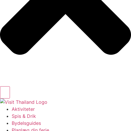
Aktiviteter
Spis & Drik
Bydelsguides
Planlæg din ferie