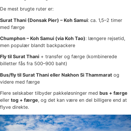
De mest brugte ruter er:
Surat Thani (Donsak Pier) – Koh Samui
: ca. 1,5–2 timer
med færge
Chumphon – Koh Samui (via Koh Tao)
: længere rejsetid,
men populær blandt backpackere
Fly til Surat Thani
+ transfer og færge (kombinerede
billetter fås fra 500–900 baht)
Bus/fly til Surat Thani eller Nakhon Si Thammarat
og
videre med færge
Flere selskaber tilbyder pakkeløsninger med
bus + færge
eller
tog + færge
, og det kan være en del billigere end at
flyve direkte.